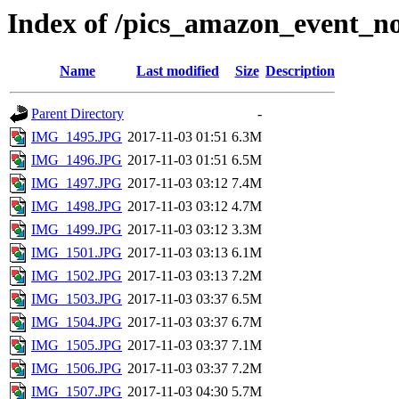
Index of /pics_amazon_event_n
Name
Last modified
Size
Description
Parent Directory
-
IMG_1495.JPG
2017-11-03 01:51
6.3M
IMG_1496.JPG
2017-11-03 01:51
6.5M
IMG_1497.JPG
2017-11-03 03:12
7.4M
IMG_1498.JPG
2017-11-03 03:12
4.7M
IMG_1499.JPG
2017-11-03 03:12
3.3M
IMG_1501.JPG
2017-11-03 03:13
6.1M
IMG_1502.JPG
2017-11-03 03:13
7.2M
IMG_1503.JPG
2017-11-03 03:37
6.5M
IMG_1504.JPG
2017-11-03 03:37
6.7M
IMG_1505.JPG
2017-11-03 03:37
7.1M
IMG_1506.JPG
2017-11-03 03:37
7.2M
IMG_1507.JPG
2017-11-03 04:30
5.7M