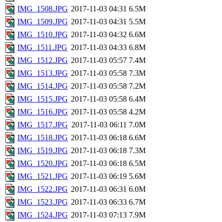
IMG_1508.JPG
2017-11-03 04:31
6.5M
IMG_1509.JPG
2017-11-03 04:31
5.5M
IMG_1510.JPG
2017-11-03 04:32
6.6M
IMG_1511.JPG
2017-11-03 04:33
6.8M
IMG_1512.JPG
2017-11-03 05:57
7.4M
IMG_1513.JPG
2017-11-03 05:58
7.3M
IMG_1514.JPG
2017-11-03 05:58
7.2M
IMG_1515.JPG
2017-11-03 05:58
6.4M
IMG_1516.JPG
2017-11-03 05:58
4.2M
IMG_1517.JPG
2017-11-03 06:11
7.0M
IMG_1518.JPG
2017-11-03 06:18
6.6M
IMG_1519.JPG
2017-11-03 06:18
7.3M
IMG_1520.JPG
2017-11-03 06:18
6.5M
IMG_1521.JPG
2017-11-03 06:19
5.6M
IMG_1522.JPG
2017-11-03 06:31
6.0M
IMG_1523.JPG
2017-11-03 06:33
6.7M
IMG_1524.JPG
2017-11-03 07:13
7.9M