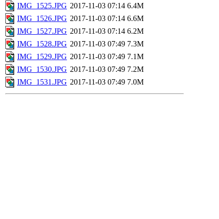
IMG_1525.JPG
2017-11-03 07:14
6.4M
IMG_1526.JPG
2017-11-03 07:14
6.6M
IMG_1527.JPG
2017-11-03 07:14
6.2M
IMG_1528.JPG
2017-11-03 07:49
7.3M
IMG_1529.JPG
2017-11-03 07:49
7.1M
IMG_1530.JPG
2017-11-03 07:49
7.2M
IMG_1531.JPG
2017-11-03 07:49
7.0M